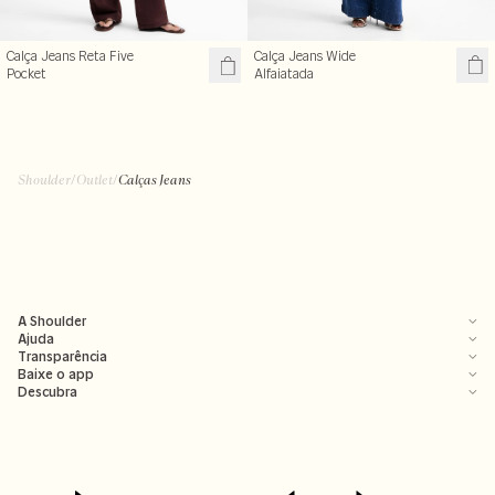
Calça Jeans Wide
Calça Jeans Reta Five
Alfaiatada
Pocket
R$ 229,50
R$ 299,99
R$ 459,00
R$ 399,00
Shoulder
/
Outlet
/
Calças Jeans
A Shoulder
Ajuda
Transparência
Baixe o app
Descubra