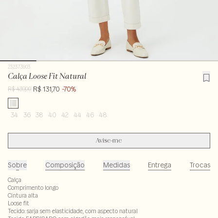
232373903
Calça Loose Fit Natural
R$ 131,70
-70%
R$ 439,00
34
36
38
40
42
44
46
48
Avise-me
Sobre
Composição
Medidas
Entrega
Trocas
Calça
Comprimento longo
Cintura alta
Loose fit
Tecido: sarja sem elasticidade, com aspecto natural