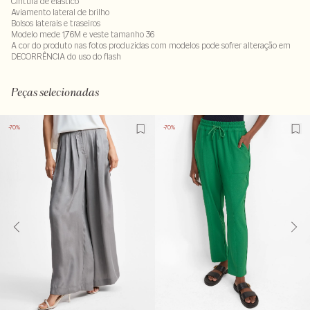
Cintura de elástico
Aviamento lateral de brilho
Bolsos laterais e traseiros
Modelo mede 1,76M e veste tamanho 36
A cor do produto nas fotos produzidas com modelos pode sofrer alteração em
DECORRÊNCIA do uso do flash
Tecido: 100% poliester. Forro do bolso : 100% viscose
LAV30-ALVX-SECX-SECV1-PAS1-LIMX
Peças selecionadas
-70%
-70%