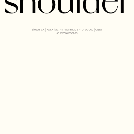
Shoulder S.A. | Rua Anhaia, 411 - Bom Retiro, SP - 01130-000 | CNPJ:
43.470566/0001-90