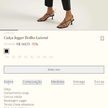
231084907
Calça Jogger Brilho Lateral
R$ 149,70
-70%
R$ 499,00
34
36
38
40
42
44
46
48
Avise-me
Sobre
Composição
Medidas
Entrega
Trocas
Calça
Comprimento longo
Cintura média
Modelagem jogger
Tecido: Crepe alfaiataria