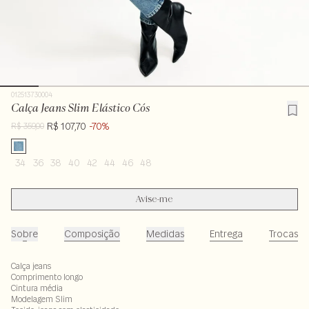
012513730004
Calça Jeans Slim Elástico Cós
R$ 107,70
-70%
R$ 359,00
34
36
38
40
42
44
46
48
Avise-me
Sobre
Composição
Medidas
Entrega
Trocas
Calça jeans
Comprimento longo
Cintura média
Modelagem Slim