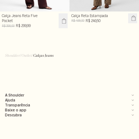
Calça Reta Estampada
Calça Jeans Reta Five
R$ 249,50
Pocket
R$ 499,00
R$ 299,99
R$ 399,00
Shoulder
/
Outlet
/
Calças Jeans
A Shoulder
Ajuda
Transparência
Baixe o app
Descubra