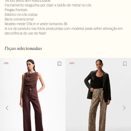
Tecido: jeans sem elasticidade
Fechamento braguilha por zíper e botão de metal no cós
Pregas frontais
Elástico no cós costas
Barra convencional
Modelo mede 1,76cm e veste tamanho 36
A cor do produto nas fotos produzidas com modelos pode sofrer alteração em
decorrência do uso do flash
100% algodão . Forro do bolso : 50% algodão - 50% poliéster
Peças selecionadas
-25%
-50%