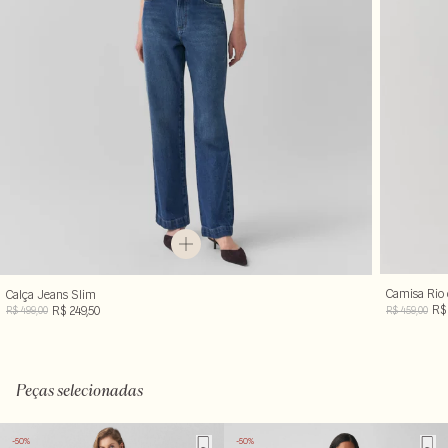
Camisa Rio
Calça Jeans Slim
R$ 
R$ 249,50
R$ 459,00
R$ 499,00
Peças selecionadas
-50%
-50%