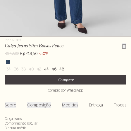
012613750001
Calça Jeans Slim Bolsos Pence
R$ 249,50
-50%
R$ 499,00
34
36
38
40
42
44
46
48
Comprar
Compre por WhatsApp
Sobre
Composição
Medidas
Entrega
Trocas
Calça jeans
Comprimento regular
Cintura média