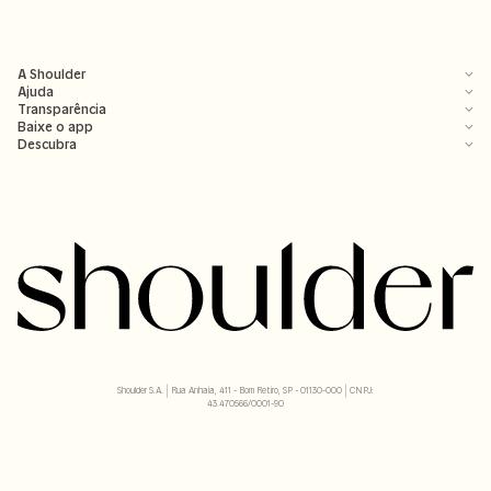
A Shoulder
Ajuda
Transparência
Baixe o app
Descubra
Shoulder S.A. | Rua Anhaia, 411 - Bom Retiro, SP - 01130-000 | CNPJ:
43.470566/0001-90