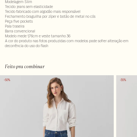
Modelagem Slim
Tecido: jeans sem elasticidade
Tecido fabricado com algodão mais responsável
Fechamento braguilha por zíper e botão de metal no cós
Peça five pockets
Pala traseira
Barra convencional
Modelo mede 1,76cm e veste tamanho 36
A cor do produto nas fotos produzidas com modelos pode sofrer alteração em
decorrência do uso do flash
100% algodão
Feito pra combinar
-50%
-35%