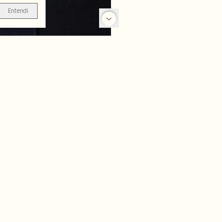
Entendi
-70%
-20%