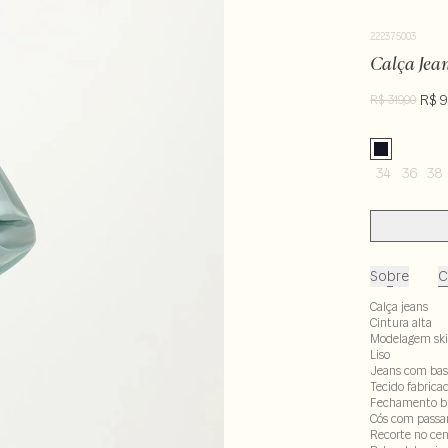
222375003
Calça Jea
R$ 9
R$ 319,00
34
36
38
Sobre
C
Calça jeans
Cintura alta
Modelagem sk
Liso
Jeans com bas
Tecido fabrica
Fechamento br
Cós com passa
Recorte no cen