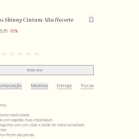
ns Skinny Cintura Alta Recorte
5,70
-70%
40
42
44
46
48
Avise-me
omposição
Medidas
Entrega
Trocas
inny
tante elasticidade
do com algodão mais responsável
aguilha com com zíper e botão de metal esmaltado
ntes
tro frente das pernas