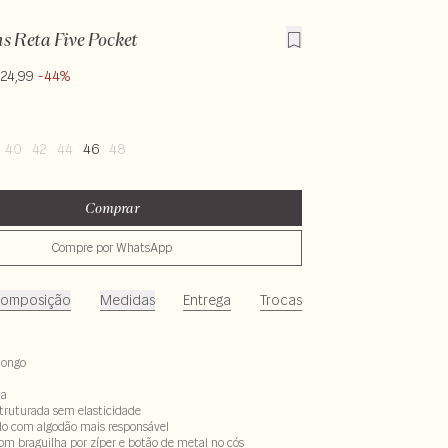
s Reta Five Pocket
224,99
-44%
40
42
44
46
48
Comprar
Compre por WhatsApp
omposição
Medidas
Entrega
Trocas
longo
ta
estruturada sem elasticidade
do com algodão mais responsável
 braguilha por zíper e botão de metal no cós