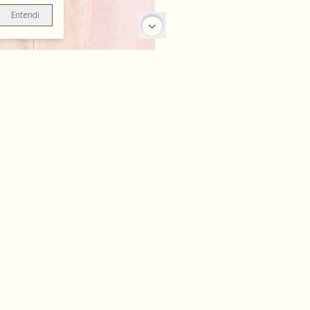
Entendi
-70%
-20%