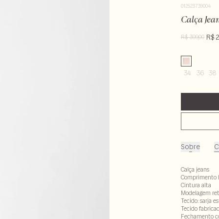
012523739004
Calça Jean
R$ 
R$ 399,00
34
36
38
Sobre
C
Calça jeans
Comprimento 
Cintura alta
Modelagem re
Tecido: sarja 
Tecido fabrica
Fechamento com