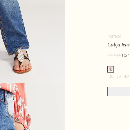
172375005
Calça Jean
R$ 1
R$ 259,00
36
38
40
LAV30S-ALVX-