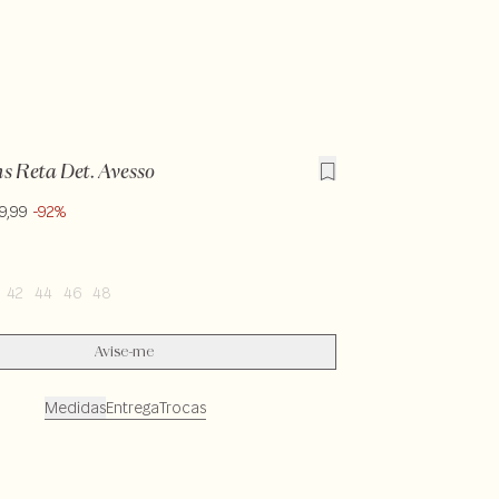
s Reta Det. Avesso
9,99
-92%
42
44
46
48
Avise-me
Medidas
Entrega
Trocas
SEC1-PAS1-LIMX