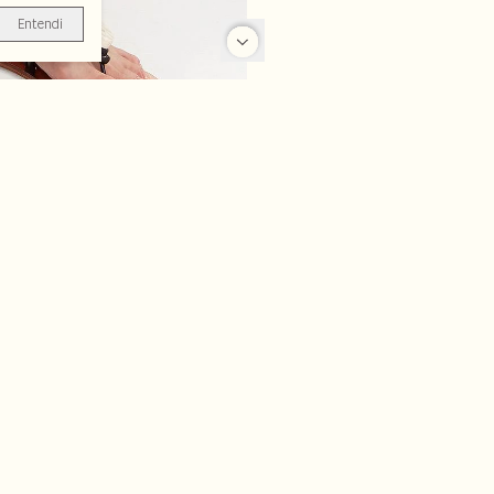
Entendi
-70%
-20%