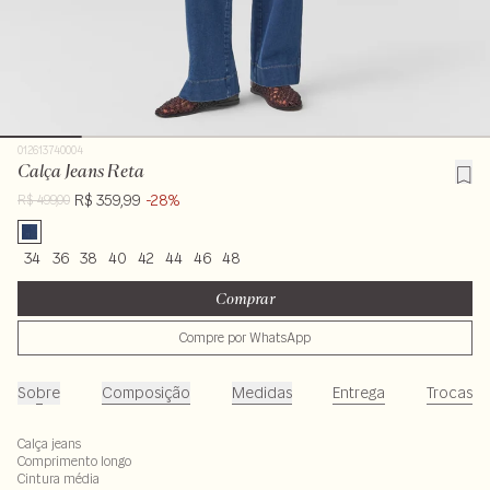
012613740004
Calça Jeans Reta
R$ 359,99
-28%
R$ 499,00
34
36
38
40
42
44
46
48
Comprar
Compre por WhatsApp
Sobre
Composição
Medidas
Entrega
Trocas
Calça jeans
Comprimento longo
Cintura média