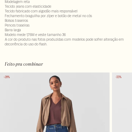
Modelagem reta
Tecido: jeans com elasticidade
Tecido fabricado com algodão mais responsável
Fechamento braguilha por zíper e botão de metal no cós
Bolsos traseiros
Pences traseiras
Barra larga
Modelo mede 1,76M e veste tamanho 36
A cor do produto nas fotos produzidas com modelos pode sofrer alteração em
decorrência do uso do flash.
99% algodao 1% elastano
Feito pra combinar
-28%
-33%