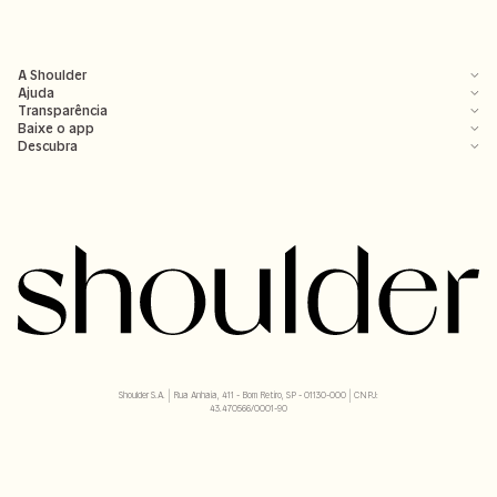
A Shoulder
Ajuda
Transparência
Baixe o app
Descubra
Shoulder S.A. | Rua Anhaia, 411 - Bom Retiro, SP - 01130-000 | CNPJ:
43.470566/0001-90