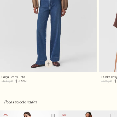
Calça Jeans Reta
T-Shirt Box
R$ 359,99
R$ 
R$ 499,00
R$ 239,00
Peças selecionadas
-25%
-50%