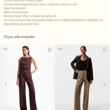
Tecido: jeans sem elasticidade
Fechamento braguilha por zíper e botão de metal no cós
Peça five pockets
Barra convencional
Modelo mede 1,76cm e veste tamanho 36
A cor do produto nas fotos produzidas com modelos pode sofrer alteração em
decorrência do uso do flash
100% algodão
LAV40-ALVX-SEC1-PAS1-LIMX-LIMW
Peças selecionadas
-25%
-50%