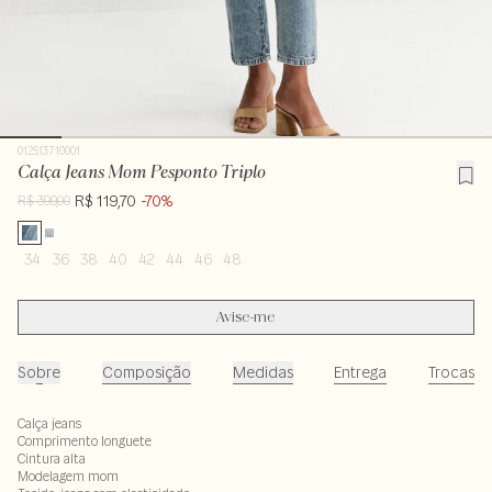
012513710001
Calça Jeans Mom Pesponto Triplo
R$ 119,70
-70%
R$ 399,00
34
36
38
40
42
44
46
48
Avise-me
Sobre
Composição
Medidas
Entrega
Trocas
Calça jeans
Comprimento longuete
Cintura alta
Modelagem mom