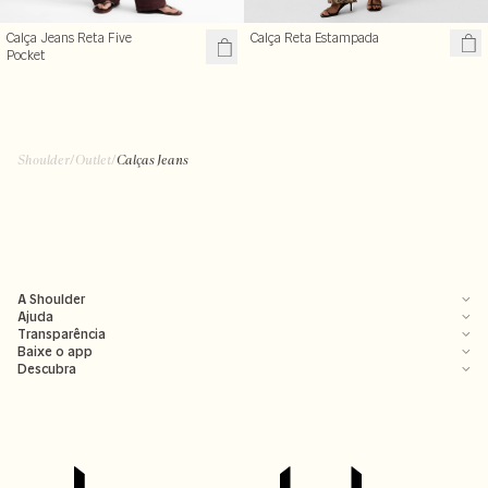
Calça Reta Estampada
Calça Jeans Reta Five
Pocket
Shoulder
/
Outlet
/
Calças Jeans
A Shoulder
Ajuda
Transparência
Baixe o app
Descubra