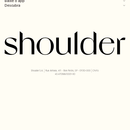
Baixe o app
Descubra
Shoulder S.A. | Rua Anhaia, 411 - Bom Retiro, SP - 01130-000 | CNPJ:
43.470566/0001-90