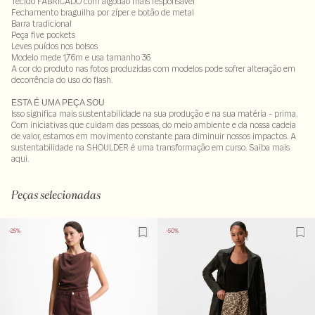
Tecido FABRICADO com algodão mais responsável
Fechamento braguilha por zíper e botão de metal
Barra tradicional
Peça five pockets
Leves puídos nos bolsos
Modelo mede 1,76m e usa tamanho 36
A cor do produto nas fotos produzidas com modelos pode sofrer alteração em
decorrência do uso do flash.
ESTA É UMA PEÇA SOU
Isso significa mais sustentabilidade na sua produção e na sua matéria - prima.
Com iniciativas que cuidam das pessoas, do meio ambiente e da nossa cadeia
de valor, estamos em movimento constante para diminuir nossos impactos. A
sustentabilidade na SHOULDER é uma transformação em curso. Saiba mais
aqui
.
100 % algodao
LAVM-ALVX-SECX-SECV1S-PAS1-LIMX-LIMWS
Peças selecionadas
-25%
-50%