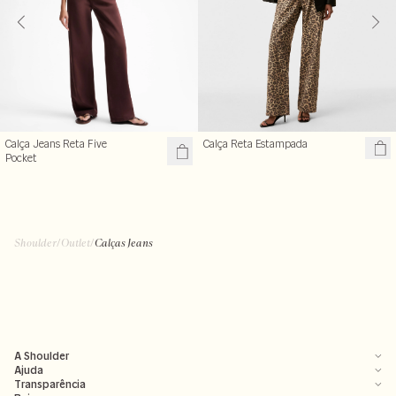
Calça Reta Estampada
Calça Jeans Reta Five
Pocket
Shoulder
/
Outlet
/
Calças Jeans
A Shoulder
Ajuda
Transparência