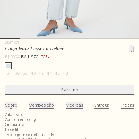
232371003
Calça Jeans Loose Fit Delavê
R$ 119,70
-70%
R$ 399,00
34
36
38
40
42
44
46
48
Avise-me
Sobre
Composição
Medidas
Entrega
Trocas
Calça jeans
Comprimento longo
Cintura alta
Loose fit
Tecido: jeans sem elasticidade