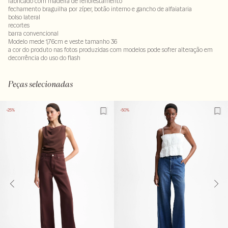
fabricado com madeira de reflorestamento
fechamento braguilha por zíper, botão interno e gancho de alfaiataria
bolso lateral
recortes
barra convencional
Modelo mede 1,76cm e veste tamanho 36
a cor do produto nas fotos produzidas com modelos pode sofrer alteração em
decorrência do uso do flash
Tecido: 100% liocel
Peças selecionadas
-25%
-50%