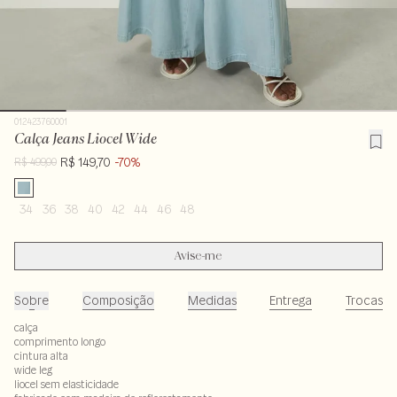
012423760001
Calça Jeans Liocel Wide
R$ 149,70
-70%
R$ 499,00
34
36
38
40
42
44
46
48
Avise-me
Sobre
Composição
Medidas
Entrega
Trocas
calça
comprimento longo
cintura alta
wide leg
liocel sem elasticidade