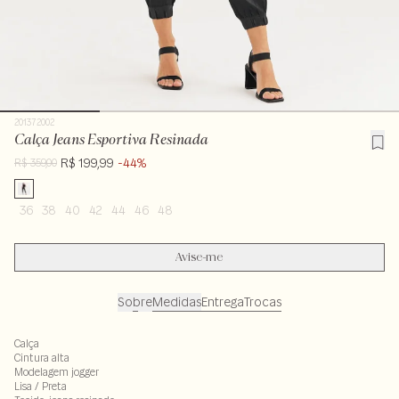
201372002
Calça Jeans Esportiva Resinada
R$ 199,99
-44%
R$ 359,00
36
38
40
42
44
46
48
Avise-me
Sobre
Medidas
Entrega
Trocas
Calça
Cintura alta
Modelagem jogger
Lisa / Preta