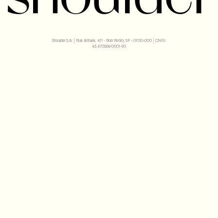
Shoulder S.A. | Rua Anhaia, 411 - Bom Retiro, SP - 01130-000 | CNPJ:
43.470566/0001-90