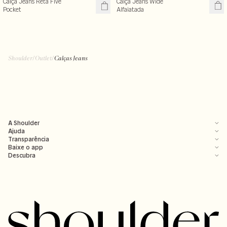
Calça Jeans Wide
Calça Jeans Reta Five
Alfaiatada
Pocket
Shoulder
/
Outlet
/
Calças Jeans
A Shoulder
Ajuda
Transparência
Baixe o app
Descubra