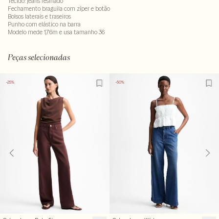
Tecido: jeans resinado
Fechamento braguila com zíper e botão
Bolsos laterais e traseiros
Punho com elástico na barra
Modelo mede 1,76m e usa tamanho 36
LAV40-ALVX-SEC1-PAS1-LIMX
Peças selecionadas
-25%
-50%