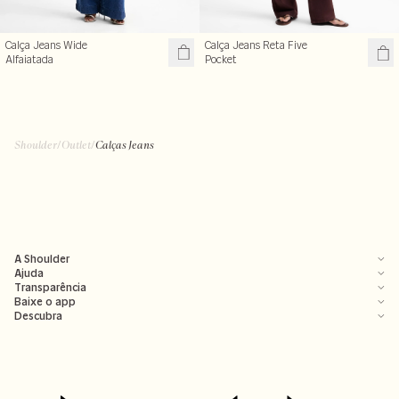
Calça Jeans Wide
Calça Jeans Reta Five
Alfaiatada
Pocket
Shoulder
/
Outlet
/
Calças Jeans
A Shoulder
Ajuda
Transparência
Baixe o app
Descubra