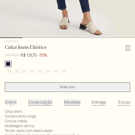
231372009
Calça Jeans Elástico
R$ 131,70
-70%
R$ 439,00
34
36
38
40
42
44
46
48
Avise-me
Sobre
Composição
Medidas
Entrega
Trocas
Calça jeans
Comprimento longo
Cintura média
Modelagem skinny
Tecido: jeans com elasticidade