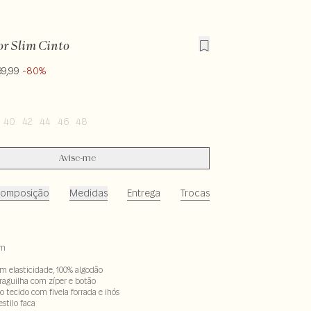
or Slim Cinto
69,99
-80%
40
42
44
46
48
Avise-me
omposição
Medidas
Entrega
Trocas
im
em elasticidade, 100% algodão
aguilha com zíper e botão
o tecido com fivela forrada e ihós
estilo faca