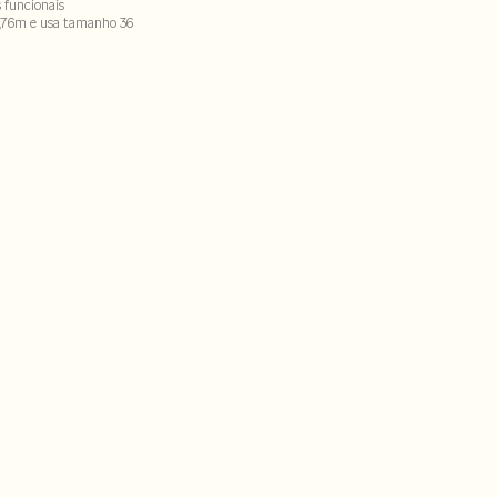
s funcionais
,76m e usa tamanho 36
Forro : 100% algodao
CX-SECV1-PAS1-LIMW