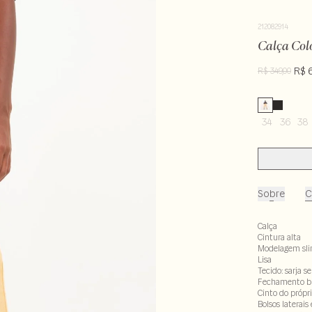
212082914
Calça Col
R$ 
R$ 349,00
34
36
38
Sobre
C
Calça
Cintura alta
Modelagem sl
Lisa
Tecido: sarja s
Fechamento br
Cinto do própri
Bolsos laterais 