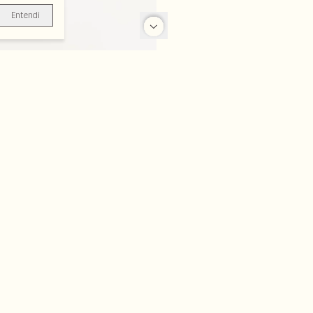
Entendi
-70%
-20%