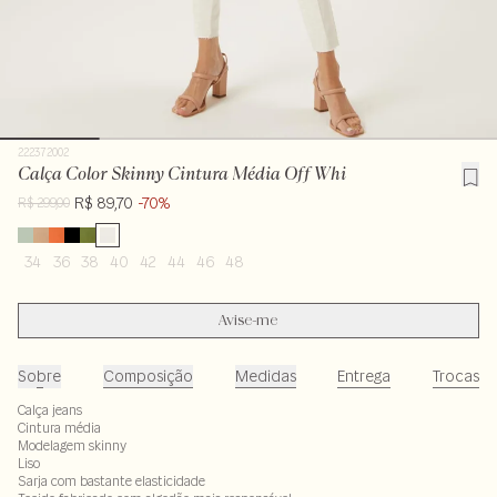
222372002
Calça Color Skinny Cintura Média Off Whi
R$ 89,70
-70%
R$ 299,00
34
36
38
40
42
44
46
48
Avise-me
Sobre
Composição
Medidas
Entrega
Trocas
Calça jeans
Cintura média
Modelagem skinny
Liso
Sarja com bastante elasticidade