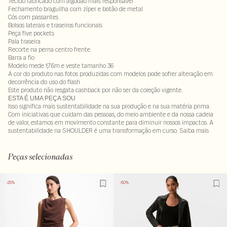
Tecido fabricado com algodão mais responsável
Fechamento braguilha com zíper e botão de metal
Cós com passantes
Bolsos laterais e traseiros funcionais
Peça five pockets
Pala traseira
Recorte na perna centro frente
Barra a fio
Modelo mede 1,76m e veste tamanho 36
A cor do produto nas fotos produzidas com modelos pode sofrer alteração em
decorrência do uso do flash
Este produto não resgata cashback por não ser da coleção vigente.
ESTA É UMA PEÇA SOU
Isso significa mais sustentabilidade na sua produção e na sua matéria prima.
Com iniciativas que cuidam das pessoas, do meio ambiente e da nossa cadeia
de valor, estamos em movimento constante para diminuir nossos impactos. A
sustentabilidade na SHOULDER é uma transformação em curso. Saiba mais
98% algodão : 2% elastano
LAV60-ALVX-SECX-PAS2-LIMP
Peças selecionadas
-25%
-50%