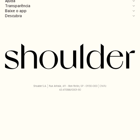
Ajuda
Transparência
Baixe o app
Descubra
Shoulder S.A. | Rua Anhaia, 411 - Bom Retiro, SP - 01130-000 | CNPJ:
43.470566/0001-90