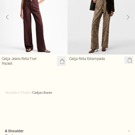
Calça Reta Estampada
Calça Jeans Reta Five
Pocket
Shoulder
/
Outlet
/
Calças Jeans
A Shoulder