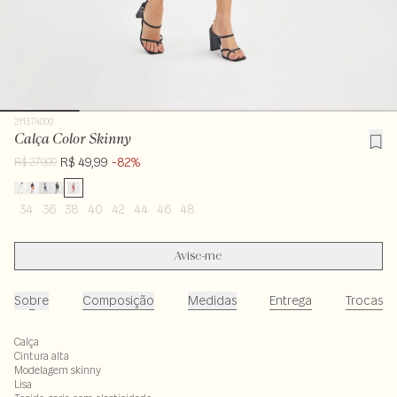
211374000
Calça Color Skinny
R$ 49,99
-82%
R$ 279,00
34
36
38
40
42
44
46
48
Avise-me
Sobre
Composição
Medidas
Entrega
Trocas
Calça
Cintura alta
Modelagem skinny
Lisa