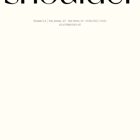
Shoulder S.A. | Rua Anhaia, 411 - Bom Retiro, SP - 01130-000 | CNPJ:
43.470566/0001-90