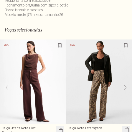
Tecido: sarja com elasticidade
Fechamento braguilha com zíper e botão
Bolsos laterais e traseiros
Modelo mede 1,76m e usa tamanho 36
91% algodao : 07% poliester - 02% elastano . Forro: 100% algodao
LAVM-ALVX-SECX-SECV1-PAS1-LIMW
Peças selecionadas
-25%
-50%
Calça Reta Estampada
Calça Jeans Reta Five