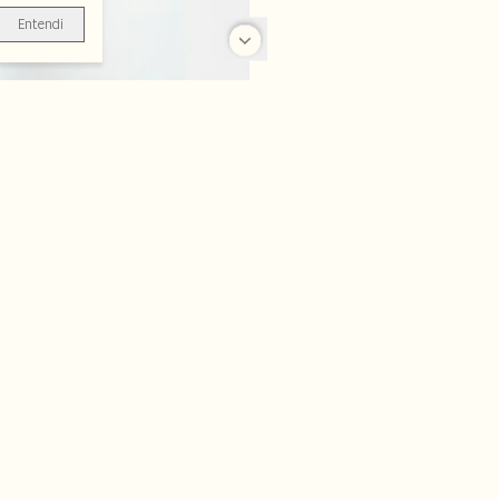
Entendi
-70%
-50%