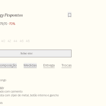
gy Pespontos
79,70
-70%
40
42
44
46
48
Avise-me
omposição
Medidas
Entrega
Trocas
longo
ggy
pado com caimento
ta com zíper de metal, botão interno e gancho
ais