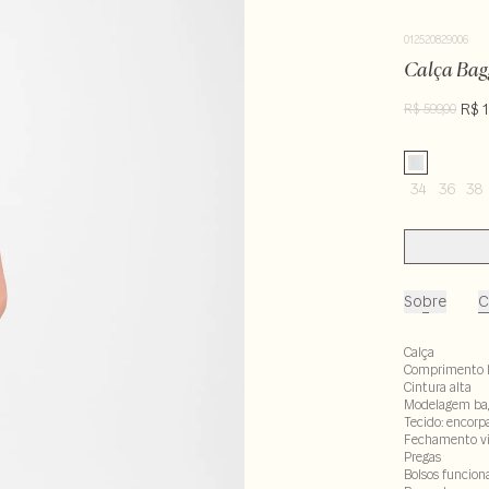
012520829006
Calça Bag
R$ 1
R$ 599,00
34
36
38
Sobre
C
Calça
Comprimento 
Cintura alta
Modelagem ba
Tecido: encor
Fechamento vis
Pregas
Bolsos funcion