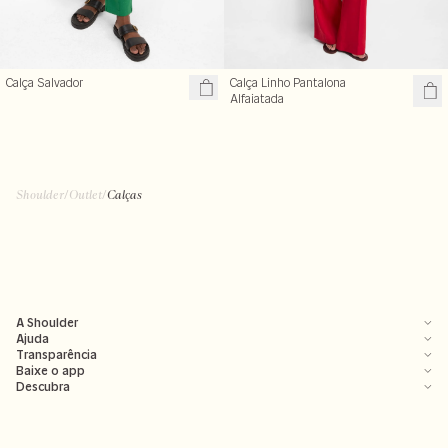
Calça Salvador
Calça Linho Pantalona
Alfaiatada
Shoulder
/
Outlet
/
Calças
A Shoulder
Ajuda
Transparência
Baixe o app
Descubra