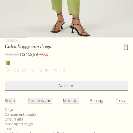
221083920
Calça Baggy com Prega
R$ 159,99
-70%
R$ 539,00
34
36
38
40
42
44
46
48
Avise-me
Sobre
Composição
Medidas
Entrega
Trocas
Calça
Comprimento longo
Cintura alta
Modelagem baggy
Liso