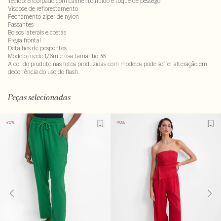
Tecido: Encorpado com caimento fluido e toque de pessego
Viscose de reflorestamento
Fechamento zíper de nylon
Passantes
Bolsos laterais e costas
Prega frontal
Detalhes de pespontos
Modelo mede 1,76m e usa tamanho 36
A cor do produto nas fotos produzidas com modelos pode sofrer alteração em
decorrência do uso do flash.
93% viscose : 7% poliester. Forro : 100% viscose
LAV30-ALVX-SECX-SECH1S-PAS1-LIMWS
Peças selecionadas
-70%
-70%