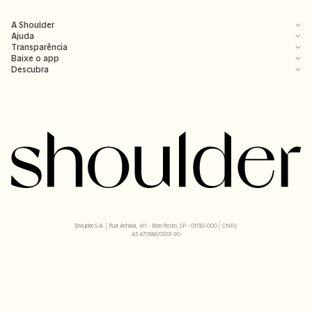
A Shoulder
Ajuda
Transparência
Baixe o app
Descubra
Shoulder S.A. | Rua Anhaia, 411 - Bom Retiro, SP - 01130-000 | CNPJ:
43.470566/0001-90