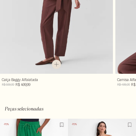
Calça Baggy Alfaiatada
Camisa Alf
R$ 499,99
R$
R$ 559,00
R$ 499,00
Peças selecionadas
-70%
-70%