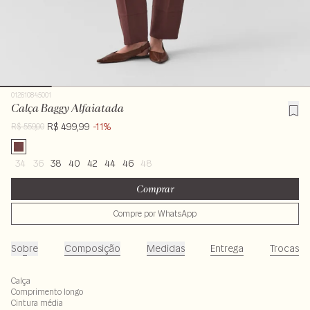
012610845001
Calça Baggy Alfaiatada
R$ 499,99
-11%
R$ 559,00
34
36
38
40
42
44
46
48
Comprar
Compre por WhatsApp
Sobre
Composição
Medidas
Entrega
Trocas
Calça
Comprimento longo
Cintura média