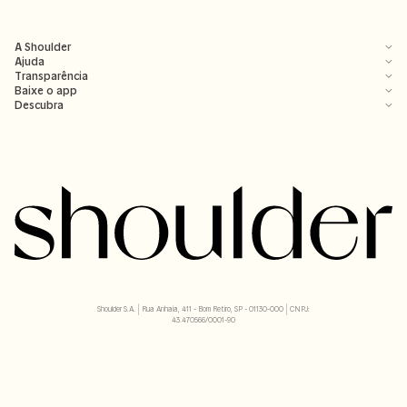
A Shoulder
Ajuda
Transparência
Baixe o app
Descubra
Shoulder S.A. | Rua Anhaia, 411 - Bom Retiro, SP - 01130-000 | CNPJ:
43.470566/0001-90