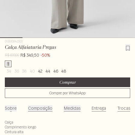
012610842003
Calça Alfaiataria Pregas
R$ 349,50
-50%
R$ 699,00
34
36
38
40
42
44
46
48
Comprar
Compre por WhatsApp
Sobre
Composição
Medidas
Entrega
Trocas
Calça
Comprimento longo
Cintura alta