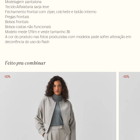
Modelagem pantalona
Tecido:Alfaiataria sarja leve
Fechamento frontal com zíper, colchete e botão interno
Pregas frontais
Bolsos frontais
Bolsos costas não funcionais
Modelo mede 1,76m e veste tamanho 36
A cor do produto nas fotos produzidas com modelos pode sofrer alteração em
decorrência do uso do flash
Tecido 67% poliéster - 30% viscose - 3% elastano . Forro do bolso100% poliéster
LAV40MS-ALVX-SECX-SECV1-PAS1-LIMPS
Feito pra combinar
-50%
-50%