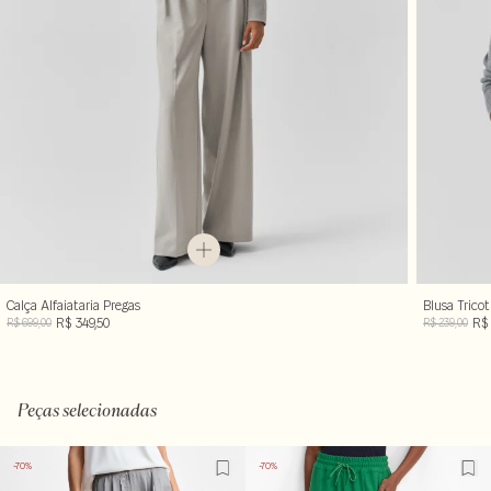
Calça Alfaiataria Pregas
Blusa Tricot
R$ 349,50
R$ 
R$ 699,00
R$ 239,00
Peças selecionadas
-70%
-70%