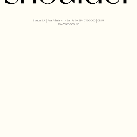
Shoulder S.A. | Rua Anhaia, 411 - Bom Retiro, SP - 01130-000 | CNPJ:
43.470566/0001-90