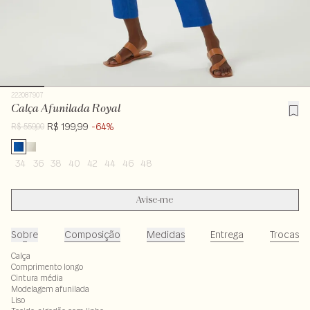
222087907
Calça Afunilada Royal
R$ 199,99
-64%
R$ 559,00
34
36
38
40
42
44
46
48
Avise-me
Sobre
Composição
Medidas
Entrega
Trocas
Calça
Comprimento longo
Cintura média
Modelagem afunilada
Liso