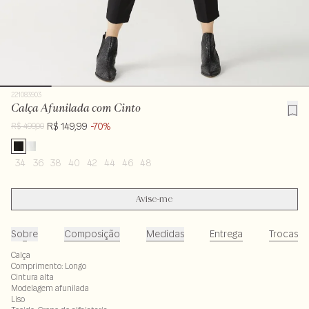
221083903
Calça Afunilada com Cinto
R$ 149,99
-70%
R$ 499,00
34
36
38
40
42
44
46
48
Avise-me
Sobre
Composição
Medidas
Entrega
Trocas
Calça
Comprimento: Longo
Cintura alta
Modelagem afunilada
Liso