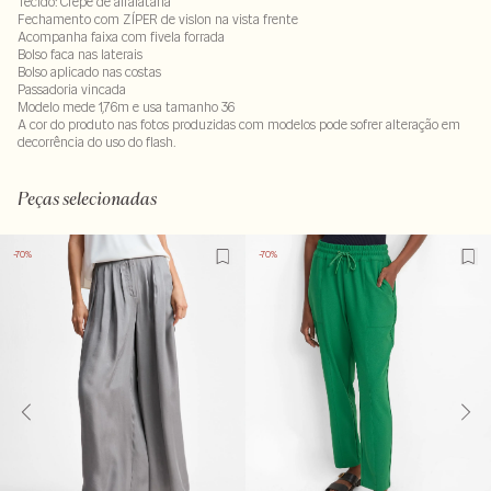
Tecido: Crepe de alfaiataria
Fechamento com ZÍPER de vislon na vista frente
Acompanha faixa com fivela forrada
Bolso faca nas laterais
Bolso aplicado nas costas
Passadoria vincada
Modelo mede 1,76m e usa tamanho 36
A cor do produto nas fotos produzidas com modelos pode sofrer alteração em
decorrência do uso do flash.
95% poliester : 5% elastano . Forro: 100% poliester
LAVM-ALVX-SECX-SECV1-PAS1-LIMX
Peças selecionadas
-70%
-70%