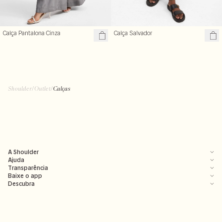
Calça Pantalona Cinza
Calça Salvador
Shoulder
/
Outlet
/
Calças
A Shoulder
Ajuda
Transparência
Baixe o app
Descubra