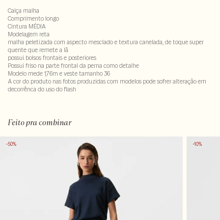
Calça malha
Comprimento longo
Cintura MÉDIA
Modelagem reta
malha peletizada com aspecto mesclado e textura canelada, de toque super
quente que remete a lã
possui bolsos frontais e posteriores
Possui friso na parte frontal da perna como detalhe
Modelo mede 1,76m e veste tamanho 36
A cor do produto nas fotos produzidas com modelos pode sofrer alteração em
decorrênca do uso do flash
Tecido: 63% viscose- 17% poliamida - 16% poliester - 4% elastano
Feito pra combinar
-50%
-10%