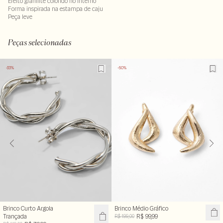
Efeito granilite colorido no interno
Forma inspirada na estampa de caju
Peça leve
Peças selecionadas
-33%
-50%
Brinco Curto Argola
Brinco Médio Gráfico
Trançada
R$ 99,99
R$ 199,00