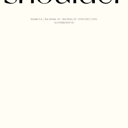
Shoulder S.A. | Rua Anhaia, 411 - Bom Retiro, SP - 01130-000 | CNPJ:
43.470566/0001-90