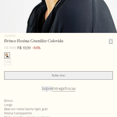
202265015
Brinco Resina Granilite Colorida
R$ 19,99
-86%
R$ 139,00
UN
Avise-me
Sobre
Entrega
Trocas
Brinco
Longo
Base em metal banho light gold
Resina transparente