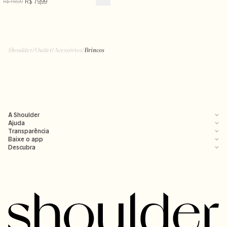
R$ 79,99
R$ 119,00
Shoulder
/
Outlet
/
Acessórios
/
Brincos
A Shoulder
Ajuda
Transparência
Baixe o app
Descubra