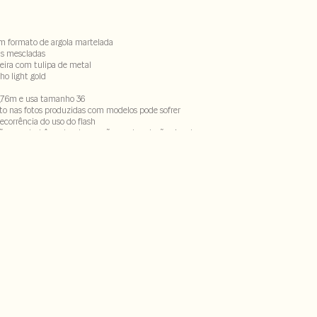
m formato de argola martelada
as mescladas
eira com tulipa de metal
o light gold
,76m e usa tamanho 36
to nas fotos produzidas com modelos pode sofrer
ecorrência do uso do flash
ão resgata bônus lovely por não ser da coleção vigente