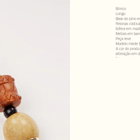
Brinco
Longo
Base do pino e
Resinas rústic
Esfera em mad
Metais em banh
Peça leve
Modelo mede 1
A cor do produ
alteração em d
Este produto n