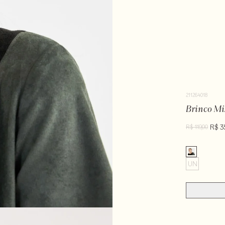
211264018
Brinco Mi
R$ 3
R$ 119,00
UN