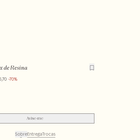
x de Resina
5,70
-70%
Avise-me
Sobre
Entrega
Trocas