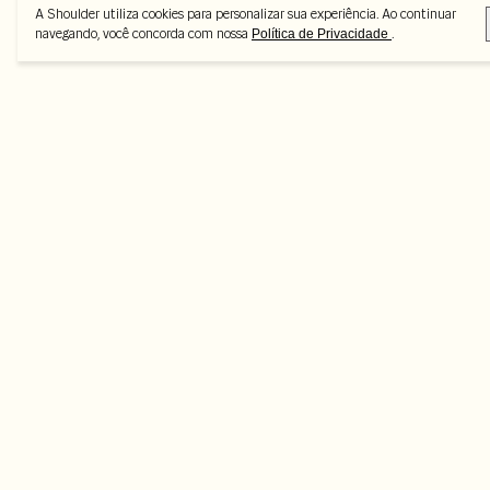
A Shoulder utiliza cookies para personalizar sua experiência. Ao continuar
navegando, você concorda com nossa
.
Política de Privacidade
A Shoulder
Ajuda
Transparência
Quem somos
Time de atendimento
Regulamentos e p
Nossas lojas
Perguntas frequentes
Política de privaci
Nossas vendedoras
Trocas e devoluções
Configurações de p
Multimarcas
Trabalhe conosco
Termos de uso
Sustentabilidade
Cashback
Como cuidar
Mapa do site