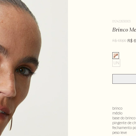
012422630003
Brinco Me
R$ 6
R$ 139,00
UN
brinco
médio
base do brinco
pingente de ch
fechamento po
peso leve