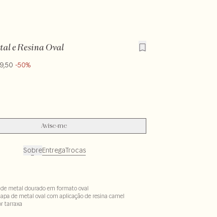
tal e Resina Oval
9,50
-50%
Avise-me
Sobre
Entrega
Trocas
 de metal dourado em formato oval
apa de metal oval com aplicação de resina camel
r tarraxa