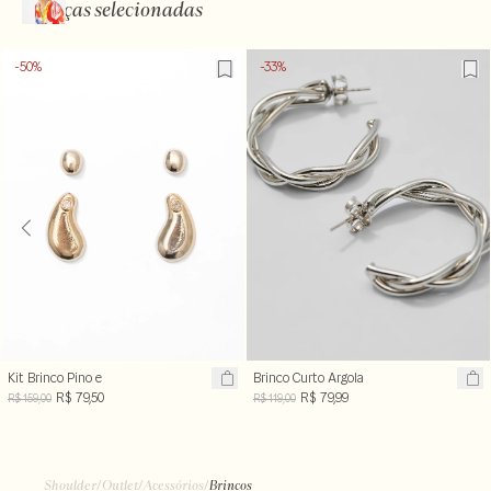
Peças selecionadas
-50%
-33%
Kit Brinco Pino e
Brinco Curto Argola
Gota
Trançada
R$ 79,50
R$ 79,99
R$ 159,00
R$ 119,00
Shoulder
/
Outlet
/
Acessórios
/
Brincos