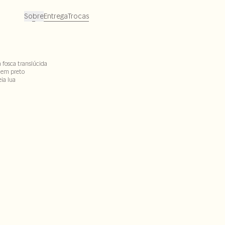
Sobre
Entrega
Trocas
 fosca translúcida
e em preto
ia lua