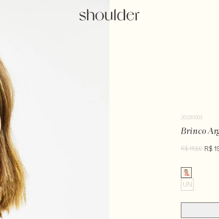
202261003
Brinco Ar
R$ 1
R$ 119,00
UN