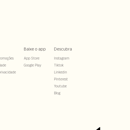
Baixe o app
Descubra
romoções
App Store
Instagram
dade
Google Play
Tiktok
rivacidade
Linkedin
Pinterest
Youtube
Blog