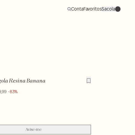
Conta
Favoritos
Sacola
0
gola Resina Banana
9,99
-83%
Avise-me