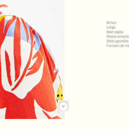
Brinco
Longo
Base argola
Resina amarela
Efeito granilit
Formato de me