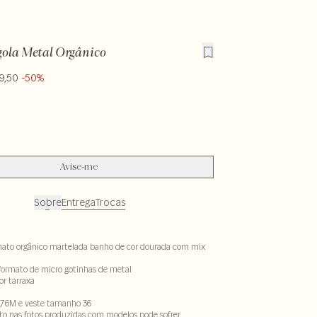
gola Metal Orgânico
9,50
-50%
Avise-me
Sobre
Entrega
Trocas
mato orgânico martelada banho de cor dourada com mix
formato de micro gotinhas de metal
r tarraxa
,76M e veste tamanho 36
to nas fotos produzidas com modelos pode sofrer