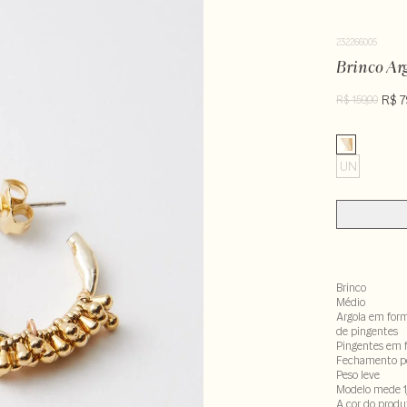
232266005
Brinco Ar
R$ 7
R$ 159,00
UN
Brinco
Médio
Argola em for
de pingentes
Pingentes em 
Fechamento po
Peso leve
Modelo mede 1
A cor do produ