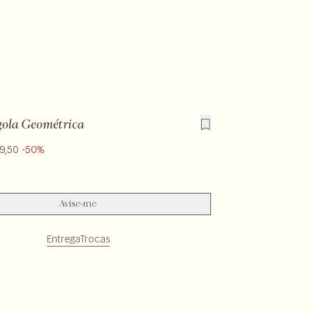
gola Geométrica
9,50
-50%
Avise-me
Entrega
Trocas