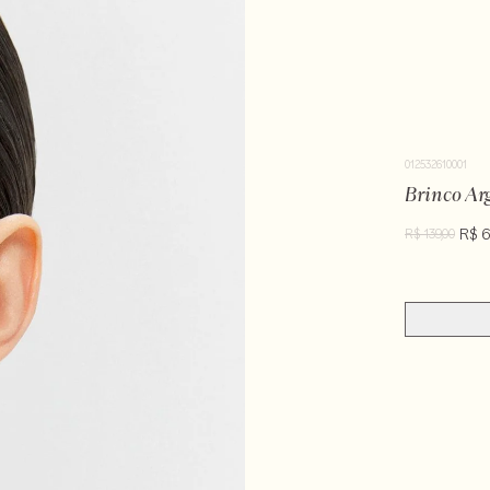
012532610001
Brinco Ar
R$ 6
R$ 139,00