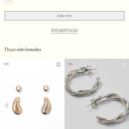
UN
Avise-me
Entrega
Trocas
Peças selecionadas
-50%
-33%