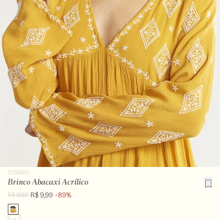
172265012
Brinco Abacaxi Acrílico
R$ 9,99
-89%
R$ 89,00