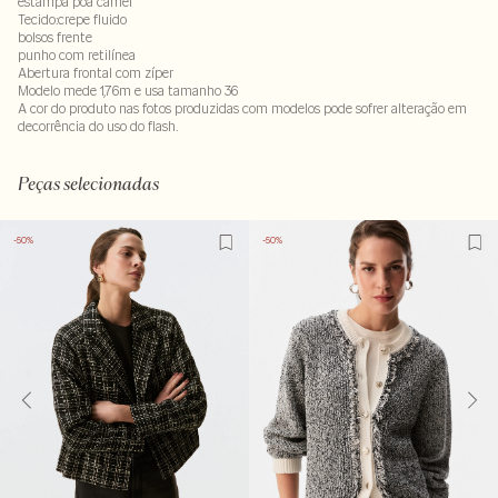
estampa poá camel
Tecido:crepe fluido
bolsos frente
punho com retilínea
Abertura frontal com zíper
Modelo mede 1,76m e usa tamanho 36
A cor do produto nas fotos produzidas com modelos pode sofrer alteração em
decorrência do uso do flash.
Composição: 100% poliester. Forro : 100% poliester
LAV40-ALVX-SECX-SECV2-PAS1-LIMP
Peças selecionadas
-50%
-50%