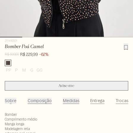
211416501
Bomber Poá Camel
R$ 229,99
-62%
R$ 599,00
PP
P
M
G
GG
Avise-me
Sobre
Composição
Medidas
Entrega
Trocas
Bomber
Comprimento médio
Manga longa
Modelagem reta