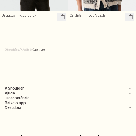
Jaqueta Tweed Lurex
Cardigan Tricot Mescla
R$ 489,50
R$ 299,50
R$ 979,00
R$ 599,00
Shoulder
/
Outlet
/
Casacos
A Shoulder
Ajuda
Transparência
Baixe o app
Descubra