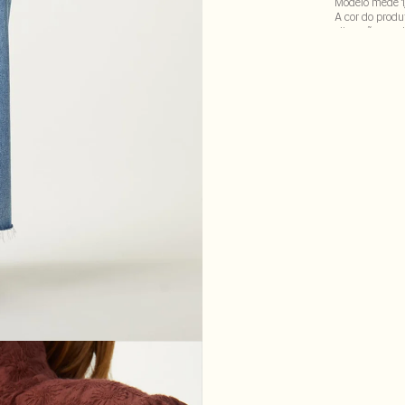
Modelo mede 1
A cor do produ
alteração em d
Tecido: 100% al