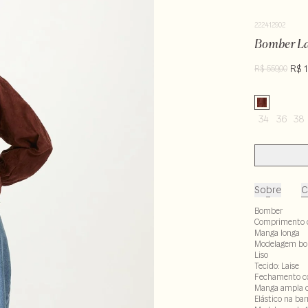
222412902
Bomber L
R$ 1
R$ 559,00
34
36
38
Sobre
C
Bomber
Comprimento 
Manga longa
Modelagem b
Liso
Tecido: Laise
Fechamento c
Manga ampla c
Elástico na bar