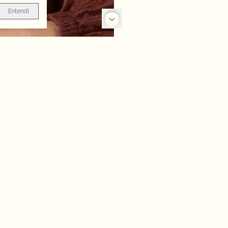
Entendi
-50%
-62%