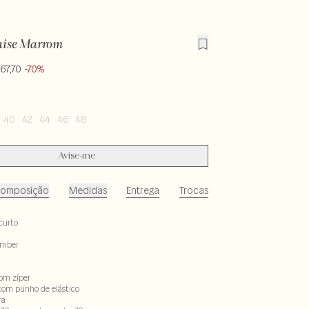
aise Marrom
67,70
-70%
40
42
44
46
48
Avise-me
omposição
Medidas
Entrega
Trocas
curto
omber
om zíper
om punho de elástico
ra