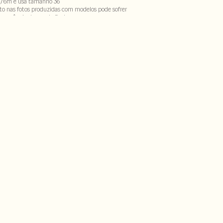
,76m e usa tamanho 36
to nas fotos produzidas com modelos pode sofrer
ecorrência do uso do flash.
godão . Forro :100% poliester