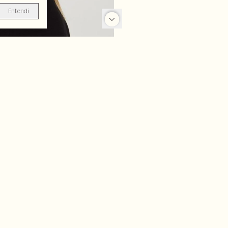
Entendi
-50%
-62%