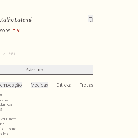
talhe Lateral
159,99
-71%
G
GG
Avise-me
omposição
Medidas
Entrega
Trocas
er
curto
olumosa
ta
exturizado
rta
per frontal
stico