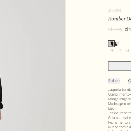
221415905
Bomber De
R$ 
R$ 559,00
PP
P
M
Sobre
C
Jaqueta bomb
Comprimento 
Manga longa v
Modelagem re
Liso
Tecido:Crepe t
Gola padre abe
Fechamento zí
Punho com elá