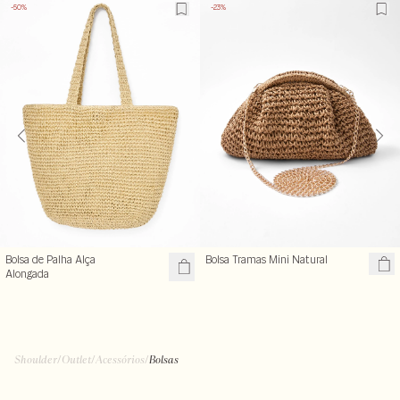
-50%
-23%
Bolsa de Palha Alça
Bolsa Tramas Mini Natural
Alongada
Shoulder
/
Outlet
/
Acessórios
/
Bolsas