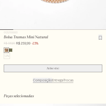
012521550003
Bolsa Tramas Mini Natural
R$ 259,99
-23%
R$ 339,00
UN
Avise-me
Composição
Entrega
Trocas
Composição 100% papel. Forro 100% poliéster - alça 1 - 100% metal - alça 2 - 100%
poliuretano
Peças selecionadas