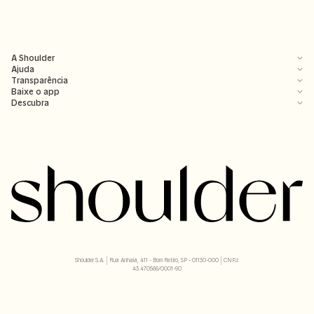
A Shoulder
Ajuda
Transparência
Baixe o app
Descubra
Shoulder S.A. | Rua Anhaia, 411 - Bom Retiro, SP - 01130-000 | CNPJ:
43.470566/0001-90