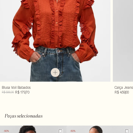
Blusa Voil Babados
Calça Jeans
R$ 179,70
R$ 459,00
R$ 599,00
Peças selecionadas
-50%
-50%