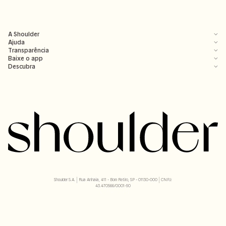
A Shoulder
Ajuda
Transparência
Baixe o app
Descubra
Shoulder S.A. | Rua Anhaia, 411 - Bom Retiro, SP - 01130-000 | CNPJ:
43.470566/0001-90