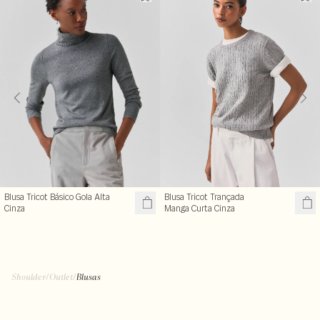
Blusa Tricot Básico Gola Alta
Blusa Tricot Trançada
Cinza
Manga Curta Cinza
R$ 119,50
R$ 99,50
R$ 239,00
R$ 199,00
+ cores
Shoulder
/
Outlet
/
Blusas