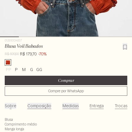
012610134007
Blusa Voil Babados
R$ 179,70
-70%
R$ 599,00
PP
P
M
G
GG
Comprar
Compre por WhatsApp
Sobre
Composição
Medidas
Entrega
Trocas
Blusa
Comprimento médio
Manga longa