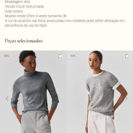
Modelagem reta
Tecido: tricot texturizado
Gola careca
Modelo mede 1,76m e veste tamanho 36
A cor do produto nas fotos produzidas com modelos pode sofrer alteração em
decorrência do uso do flash
Tecido 65% viscose- 35% poliamida
Peças selecionadas
-50%
-50%