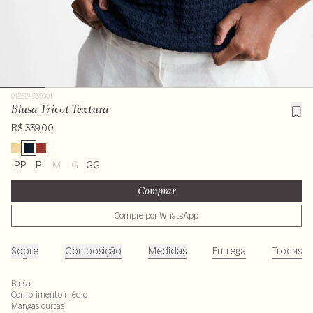
012524339001
Blusa Tricot Textura
R$ 339,00
PP
P
M
G
GG
Comprar
Compre por WhatsApp
Sobre
Composição
Medidas
Entrega
Trocas
Blusa
Comprimento médio
Mangas curtas