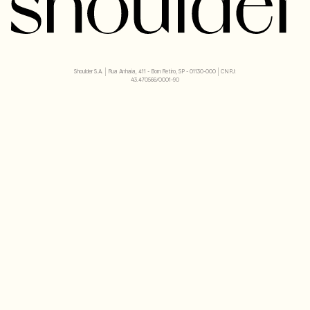
Shoulder S.A. | Rua Anhaia, 411 - Bom Retiro, SP - 01130-000 | CNPJ:
43.470566/0001-90