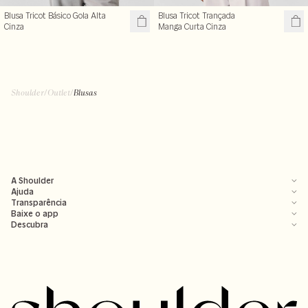
Blusa Tricot Básico Gola Alta
Blusa Tricot Trançada
Cinza
Manga Curta Cinza
R$ 119,50
R$ 99,50
R$ 239,00
R$ 199,00
+ cores
Shoulder
/
Outlet
/
Blusas
A Shoulder
Ajuda
Transparência
Baixe o app
Descubra