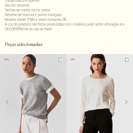
Toque macio e quente
Decote redondo
Tachas de metal na cor prata
Detalhe de textura e ponto trançado
Modelo mede 1,76M e veste tamanho 36
A cor do produto nas fotos produzidas com modelos pode sofrer alteração em
DECORRÊNCIA do uso do flash
Tecido: 100% poliamida
LAVM-ALVX-SECX-SECV1-PAS1-LIMP
Peças selecionadas
-50%
-25%