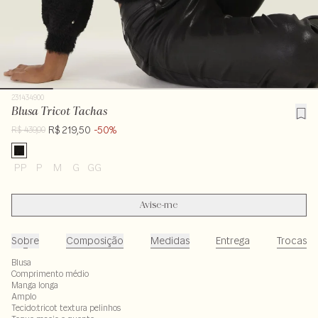
231434900
Blusa Tricot Tachas
R$ 219,50
-50%
R$ 439,00
PP
P
M
G
GG
Avise-me
Sobre
Composição
Medidas
Entrega
Trocas
Blusa
Comprimento médio
Manga longa
Amplo
Tecido:tricot textura pelinhos