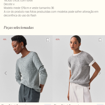
Tecido: tricot com lurex
Decote v
Modelo mede 1,76cm e veste tamanho 36
A cor do produto nas fotos produzidas com modelos pode sofrer alteração em
decorrênca do uso do flash
55% viscose : 30% poliamida - 15% poliester
Peças selecionadas
-16%
-50%