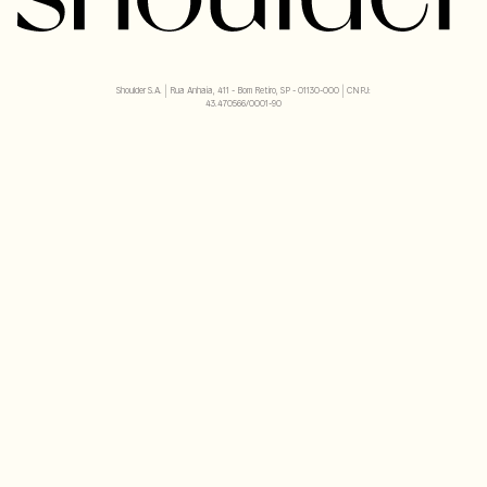
Shoulder S.A. | Rua Anhaia, 411 - Bom Retiro, SP - 01130-000 | CNPJ:
43.470566/0001-90