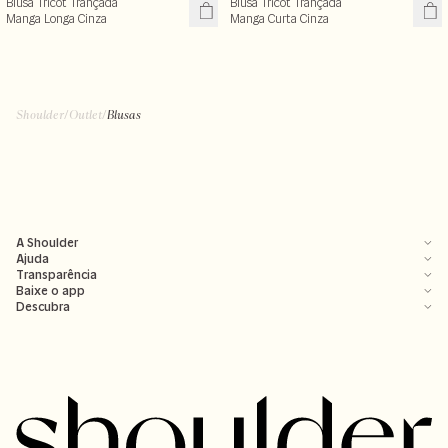
Blusa Tricot Trançada
Blusa Tricot Trançada
Manga Longa Cinza
Manga Curta Cinza
Shoulder
/
Outlet
/
Blusas
A Shoulder
Ajuda
Transparência
Baixe o app
Descubra