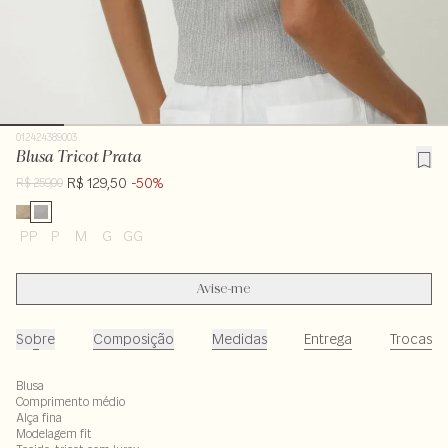
012424389003
Blusa Tricot Prata
R$ 129,50
-50%
R$ 259,00
PP
P
M
G
GG
Avise-me
Sobre
Composição
Medidas
Entrega
Trocas
Blusa
Comprimento médio
Alça fina
Modelagem fit