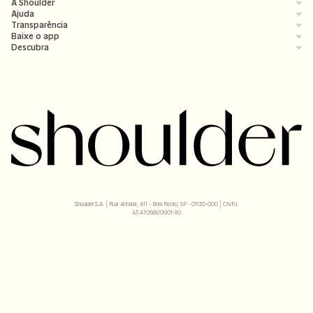
A Shoulder
Ajuda
Transparência
Baixe o app
Descubra
Shoulder S.A. | Rua Anhaia, 411 - Bom Retiro, SP - 01130-000 | CNPJ:
43.470566/0001-90