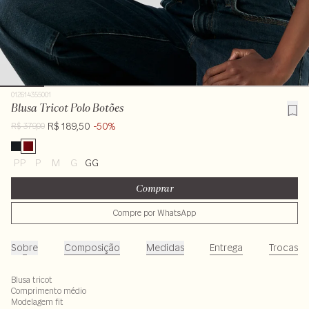
012614355001
Blusa Tricot Polo Botões
R$ 189,50
-50%
R$ 379,00
PP
P
M
G
GG
Comprar
Compre por WhatsApp
Sobre
Composição
Medidas
Entrega
Trocas
Blusa tricot
Comprimento médio
Modelagem fit