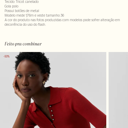
Tecido: Tricot canelado
Gola polo
Possui botões de metal
Modelo mede 1,76m e veste tamanho 36
A cor do produto nas fotos produzidas com modelos pode sofrer alteração em
decorrência do uso do flash.
Tecido 51% viscose- 49% poliamida
Feito pra combinar
-50%