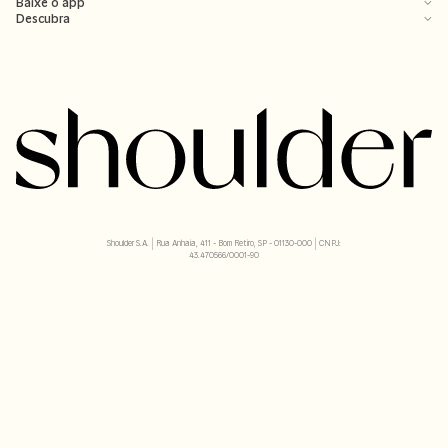
Ajuda
Transparência
Baixe o app
Descubra
Shoulder S.A. | Rua Anhaia, 411 - Bom Retiro, SP - 01130-000 | CNPJ:
43.470566/0001-90