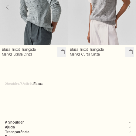
Blusa Tricot Trançada
Blusa Tricot Trançada
Manga Longa Cinza
Manga Curta Cinza
R$ 199,99
R$ 99,50
R$ 239,00
R$ 199,00
+ cores
Shoulder
/
Outlet
/
Blusas
A Shoulder