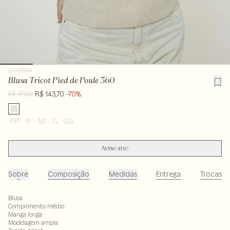
241433904
Blusa Tricot Pied de Poule 360
R$ 143,70
-70%
R$ 479,00
PP
P
M
G
GG
Avise-me
Sobre
Composição
Medidas
Entrega
Trocas
Blusa
Comprimento médio
Manga longa
Modelagem ampla