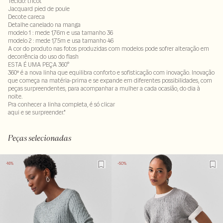
Tecido: tricot
Jacquard pied de poule
Decote careca
Detalhe canelado na manga
modelo 1 : mede 1,76m e usa tamanho 36
modelo 2 : mede 1,75m e usa tamanho 46
A cor do produto nas fotos produzidas com modelos pode sofrer alteração em
decorrência do uso do flash
ESTA É UMA PEÇA 360°
360º é a nova linha que equilibra conforto e sofisticação com inovação. Inovação
que começa na matéria-prima e se expande em diferentes possibilidades, com
peças surpreendentes, para acompanhar a mulher a cada ocasião, do dia à
noite.
Pra conhecer a linha completa, é só clicar
aqui
e se surpreender."
60% algodao : 40% acrilico
LAVM-ALVX-SECX-SECH1-PAS1-LIMP
Peças selecionadas
-16%
-50%