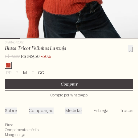
012614372002
Blusa Tricot Pelinhos Laranja
R$ 249,50
-50%
R$ 499,00
PP
P
M
G
GG
Comprar
Compre por WhatsApp
Sobre
Composição
Medidas
Entrega
Trocas
Blusa
Comprimento médio
Manga longa