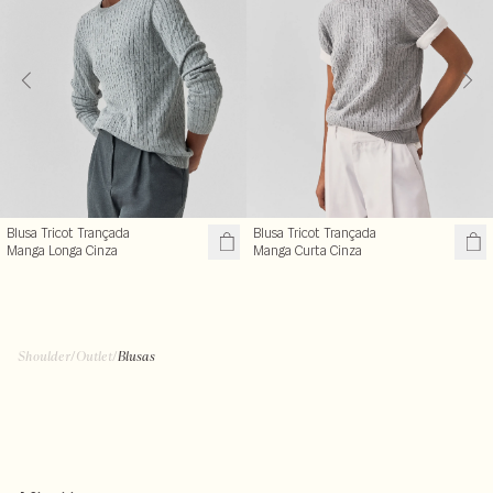
Blusa Tricot Trançada
Blusa Tricot Trançada
Manga Longa Cinza
Manga Curta Cinza
R$ 199,99
R$ 99,50
R$ 239,00
R$ 199,00
+ cores
Shoulder
/
Outlet
/
Blusas