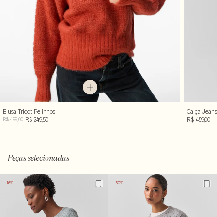
Blusa Tricot Pelinhos
Calça Jeans
R$ 249,50
R$ 459,00
R$ 499,00
Peças selecionadas
-16%
-50%