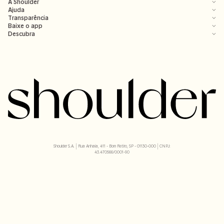
A Shoulder
Ajuda
Transparência
Baixe o app
Descubra
Shoulder S.A. | Rua Anhaia, 411 - Bom Retiro, SP - 01130-000 | CNPJ:
43.470566/0001-90