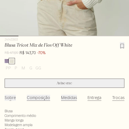
241433903
Blusa Tricot Mix de Fios Off White
R$ 143,70
-70%
R$ 479,00
PP
P
M
G
GG
Avise-me
Sobre
Composição
Medidas
Entrega
Trocas
Blusa
Comprimento médio
Manga longa
Modelagem ampla