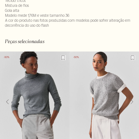
Tecido: tricot
Mistura de fios
Gola alta
Modelo mede 1,76M e veste tamanho 36
A cor do produto nas fotos produzidas com modelos pode sofrer alteração em
decorrência do uso do flash
50% poliester : 40% algodao - 10% acrilico
LAVM-ALVX-SECX-SECH1-PAS1-LIMP
Peças selecionadas
-50%
-50%