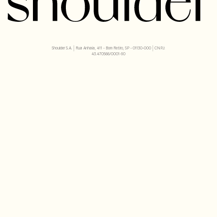
Shoulder S.A. | Rua Anhaia, 411 - Bom Retiro, SP - 01130-000 | CNPJ:
43.470566/0001-90