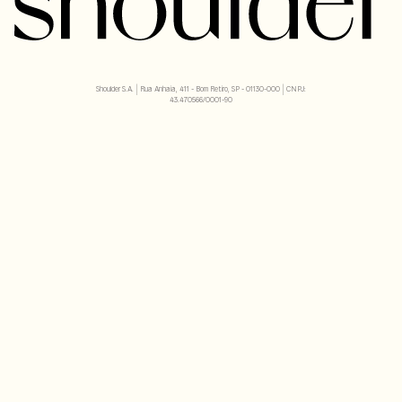
Shoulder S.A. | Rua Anhaia, 411 - Bom Retiro, SP - 01130-000 | CNPJ:
43.470566/0001-90