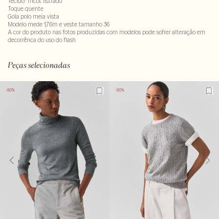
Tecido: Tricot listrado
Toque quente
Gola polo meia vista
Modelo mede 1,76m e veste tamanho 36
A cor do produto nas fotos produzidas com modelos pode sofrer alteração em
decorrênca do uso do flash
Tecido 47% acrilico - 31% algodao - 22% poliester
LAVM-ALVX-SECX-SECH1-PAS1-LIMX
Peças selecionadas
-50%
-50%