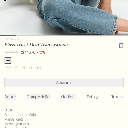
012514359029
Blusa Tricot Meia Vista Listrada
R$ 143,70
-70%
R$ 479,00
PP
P
M
G
GG
Avise-me
Sobre
Composição
Medidas
Entrega
Trocas
Blusa
Comprimento médio
Manga longa
Modelagem reta