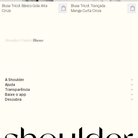
Blusa Tricot Básico Gola Alta
Blusa Tricot Trançada
Cinza
Manga Curta Cinza
R$ 119,50
R$ 99,50
R$ 239,00
R$ 199,00
+ cores
Shoulder
/
Outlet
/
Blusas
A Shoulder
Ajuda
Transparência
Baixe o app
Descubra