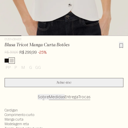
012614384001
Blusa Tricot Manga Curta Botões
R$ 299,99
-25%
R$ 399,00
PP
P
M
G
GG
Avise-me
Sobre
Medidas
Entrega
Trocas
Cardigan
Comprimento curto
Manga curta
Modelagem reta