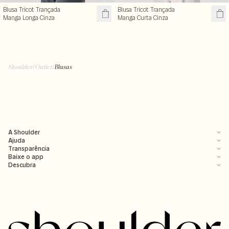
Blusa Tricot Trançada
Blusa Tricot Trançada
Manga Longa Cinza
Manga Curta Cinza
R$ 199,99
R$ 99,50
R$ 239,00
R$ 199,00
+ cores
Shoulder
/
Outlet
/
Blusas
A Shoulder
Ajuda
Transparência
Baixe o app
Descubra