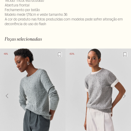
Tecido: Tricot estruturado
Abertura frontal
Fechamento por botão
Modelo mede 1,76cm e veste tamanho 36
A cor do produto nas fotos produzidas com modelos pode sofrer alteração em
decorrência do uso do flash
Peças selecionadas
-16%
-50%