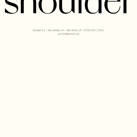
Shoulder S.A. | Rua Anhaia, 411 - Bom Retiro, SP - 01130-000 | CNPJ:
43.470566/0001-90