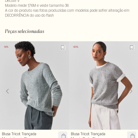
Decote V
Modelo mede 1,76M e veste tamanho 36
A cor do produto nas fotos produzidas com modelos pode sofrer alteração em
DECORRÊNCIA do uso do flash
Tecido: 79% acrilico - 21% poliester
Peças selecionadas
-16%
-50%
Blusa Tricot Trançada
Blusa Tricot Trançada