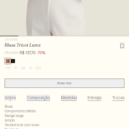
231433936
Blusa Tricot Lurex
R$ 137,70
-70%
R$ 459,00
PP
P
M
G
GG
Avise-me
Sobre
Composição
Medidas
Entrega
Trocas
Blusa
Comprimento Médio
Manga longa
Amplo
Tecido:tricot com lurex