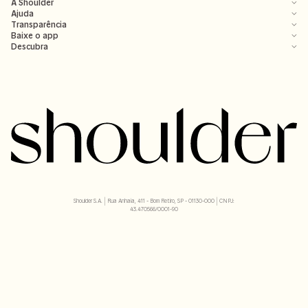
A Shoulder
Ajuda
Transparência
Baixe o app
Descubra
Shoulder S.A. | Rua Anhaia, 411 - Bom Retiro, SP - 01130-000 | CNPJ:
43.470566/0001-90