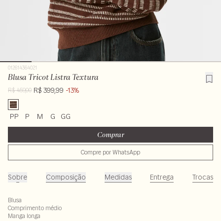
012614364021
Blusa Tricot Listra Textura
R$ 399,99
-13%
R$ 459,00
PP
P
M
G
GG
Comprar
Compre por WhatsApp
Sobre
Composição
Medidas
Entrega
Trocas
Blusa
Comprimento médio
Manga longa