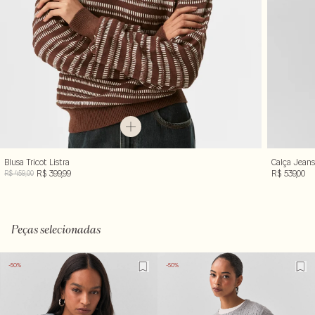
Blusa Tricot Listra
Calça Jean
R$ 399,99
R$ 539,00
R$ 459,00
Peças selecionadas
-50%
-50%