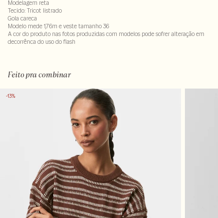
Modelagem reta
Tecido: Tricot listrado
Gola careca
Modelo mede 1,76m e veste tamanho 36
A cor do produto nas fotos produzidas com modelos pode sofrer alteração em
decorrênca do uso do flash
Tecido 100% algodão
Feito pra combinar
-13%