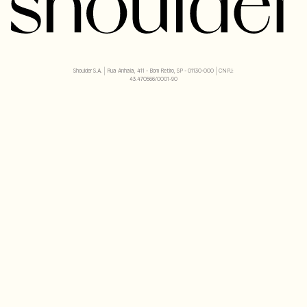
Shoulder S.A. | Rua Anhaia, 411 - Bom Retiro, SP - 01130-000 | CNPJ:
43.470566/0001-90