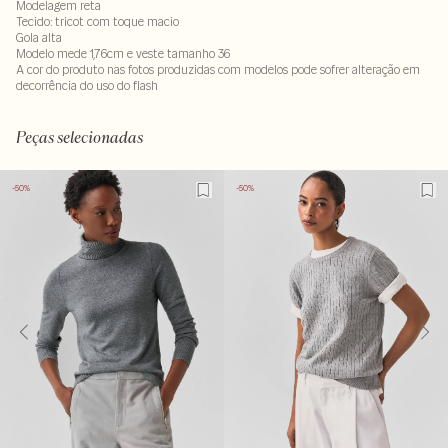
Modelagem reta
Tecido: tricot com toque macio
Gola alta
Modelo mede 1,76cm e veste tamanho 36
A cor do produto nas fotos produzidas com modelos pode sofrer alteração em
decorrência do uso do flash
Tecido 70% viscose- 30% poliamida
Peças selecionadas
-50%
-50%