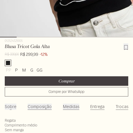
012524329005
Blusa Tricot Gola Alta
R$ 299,99
-12%
R$ 339,00
PP
P
M
G
GG
Comprar
Compre por WhatsApp
Sobre
Composição
Medidas
Entrega
Trocas
Regata
Comprimento médio
Sem manga