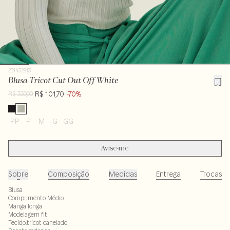
231432913
Blusa Tricot Cut Out Off White
R$ 101,70
-70%
R$ 339,00
PP
P
M
G
GG
Avise-me
Sobre
Composição
Medidas
Entrega
Trocas
Blusa
Comprimento Médio
Manga longa
Modelagem fit
Tecido:tricot canelado