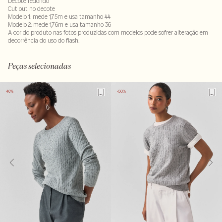
Decote redondo
Cut out no decote
Modelo 1: mede 1,75m e usa tamanho 44
Modelo 2: mede 1,76m e usa tamanho 36
A cor do produto nas fotos produzidas com modelos pode sofrer alteração em
decorrência do uso do flash.
92% viscose : 7% poliamida- 1% elastano
LAVM-ALVX-SECX-SECH1-PASX-LIMWMS
Peças selecionadas
-16%
-50%