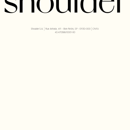
Shoulder S.A. | Rua Anhaia, 411 - Bom Retiro, SP - 01130-000 | CNPJ:
43.470566/0001-90