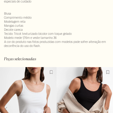
especiais de cuidado
Blusa
Comprimento médio
Modelagem reta
Mangas curtas
Decote careca
Tecido: Tricot texturizado bicolor com toque gelado
Modelo mede 1,76m e veste tamanho 36
A cor do produto nas fotos produzidas com modelos pode sofrer alteração em
decorrência do uso do flash.
89% viscose 11% poliamida
Peças selecionadas