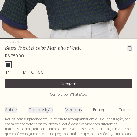
012624321001
Blusa Tricot Bicolor Marinho e Verde
R$ 359,00
PP
P
M
G
GG
Comprar
Compre por WhatsApp
Sobre
Composição
Medidas
Entrega
Trocas
Roupa boa® surpreendente Feito pra te acompanhar em qualquer estação, por
conta do conforto térmico. Nosso tricot é desenvolvido com diferentes
matérias-primas, feito em tramas que deixam o seu vestir mais agradável. e pra
que você consiga manter a sua peça por mais tempo, aqui estão algumas dicas