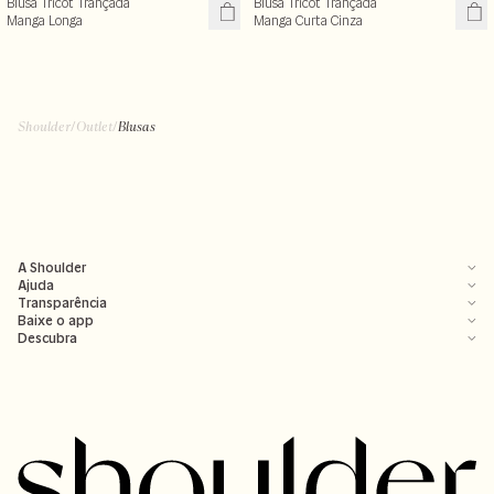
Blusa Tricot Trançada
Blusa Tricot Trançada
Manga Longa
Manga Curta Cinza
R$ 119,50
R$ 99,50
R$ 239,00
R$ 199,00
+ cores
Shoulder
/
Outlet
/
Blusas
A Shoulder
Ajuda
Transparência
Baixe o app
Descubra