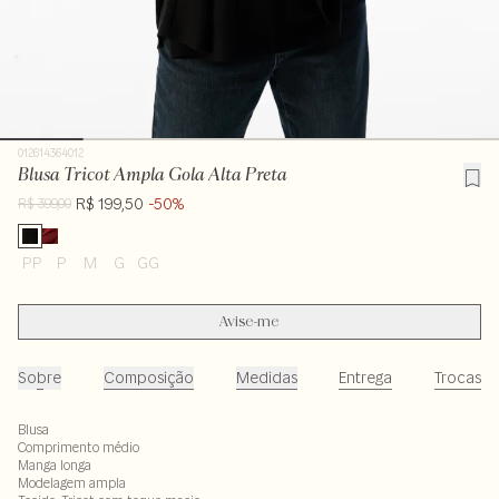
012614364012
Blusa Tricot Ampla Gola Alta Preta
R$ 199,50
-50%
R$ 399,00
PP
P
M
G
GG
Avise-me
Sobre
Composição
Medidas
Entrega
Trocas
Blusa
Comprimento médio
Manga longa
Modelagem ampla